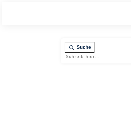
Suche
Home
|
Tag: Menschen hinter NetzwerkGold