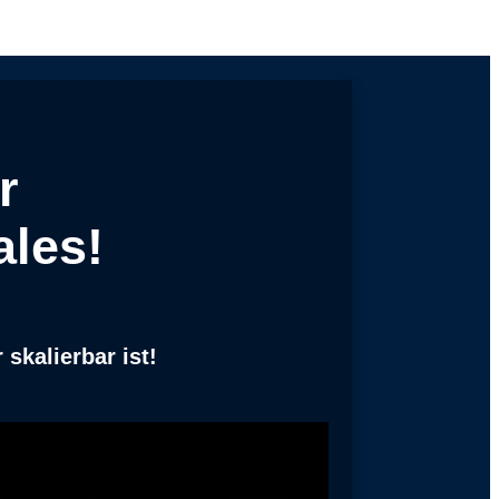
r
ales!
 skalierbar ist!