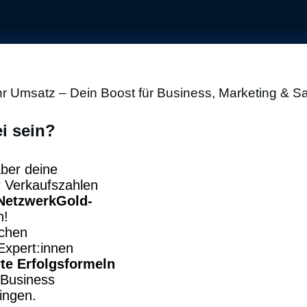
 Umsatz – Dein Boost für Business, Marketing & Sa
i sein?
aber deine
 Verkaufszahlen
NetzwerkGold-
h!
ichen
Expert:innen
te Erfolgsformeln
n Business
ingen.