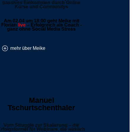
passives Einkommen durch Online
Kurse und Communitys
Am 02.04 um
18:00
geht Meike mit
Florian
live
– Erfolgreich als Coach -
ganz ohne Social Media Stress
mehr über Meike
Manuel
Tschurtschenthaler
Vom Struggle zur Skalierung – die
rfolgsformel für Webinare, die wirklich