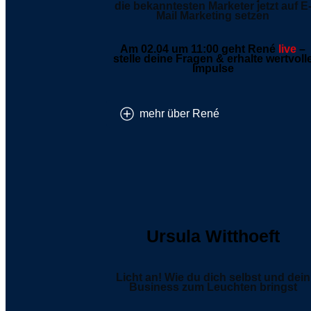
die bekanntesten Marketer jetzt auf E
Mail Marketing setzen
Am 02.04 um 11:00 geht René
live
–
s
telle deine Fragen & erhalte wertvoll
Impulse
mehr über René
Ursula Witthoeft
Licht an! Wie du dich selbst und dein
Business zum Leuchten bringst