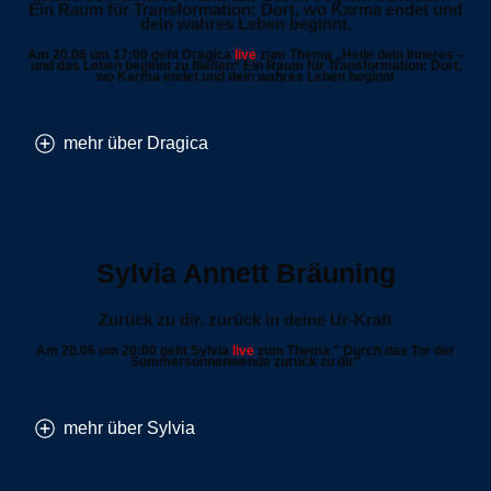
Ein Raum für Transformation: Dort, wo Karma endet und
dein wahres Leben beginnt.
Am 20.06 um 17:00 geht Dragica
live
z
um Thema „Heile dein Inneres –
und das Leben beginnt zu fließen“ Ein Raum für Transformation: Dort,
wo Karma endet und dein wahres Leben beginnt
mehr über Dragica
Sylvia Annett Bräuning
Zurück zu dir, zurück in deine Ur-Kraft
Am 20.06 um 20:00 geht Sylvia
live
zum Thema
" Durch das Tor der
Sommersonnenwende zurück zu dir"
mehr über Sylvia